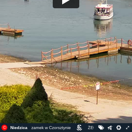
©
 Czorsztyńskie i zamek w Czorsztynie
Niedzica
ŻEGLUGA PO JEZIORZE 